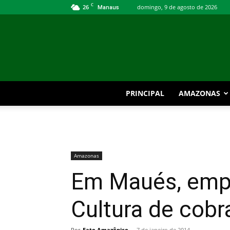
C
26
domingo, 9 de agosto de 2026
Manaus
PRINCIPAL
AMAZONAS
Amazonas
Em Maués, empr
Cultura de cobr
Por
Fato Amazônico
-
7 de janeiro de 2014