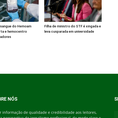
 sangue do Hemoam
Filha de ministro do STF é xingada e
rta e hemocentro
leva cusparada em universidade
adores
BRE NÓS
S
r informação de qualidade e credibilidade aos leitores,
 perspectiva do jornalismo profissional, de modo claro e