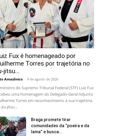
uiz Fux é homenageado por
uilherme Torres por trajetória no
u-jitsu...
to Amazônico
-
9 de agosto de 2026
ministro do Supremo Tribunal Federal (STF) Luiz Fux
cebeu uma homenagem do Delegado-Geral Adjunto
ilherme Torres em reconhecimento à sua trajetória
 jiu-jitsu...
Braga promete tirar
comunidades da “poeira e da
lama” e busca...