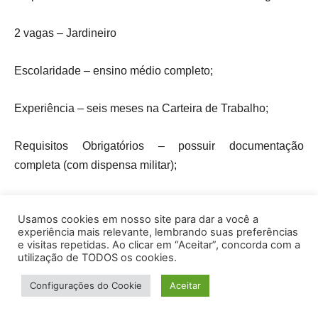
2 vagas – Jardineiro
Escolaridade – ensino médio completo;
Experiência – seis meses na Carteira de Trabalho;
Requisitos Obrigatórios – possuir documentação
completa (com dispensa militar);
Atividades – limpeza, paisagismo, poda e conservação
Usamos cookies em nosso site para dar a você a
das plantas dos locais de áreas comuns do condomínio.
experiência mais relevante, lembrando suas preferências
e visitas repetidas. Ao clicar em “Aceitar”, concorda com a
utilização de TODOS os cookies.
Disponível até 15/06/2026 ou encerramento da vaga
Configurações do Cookie
Aceitar
15 vagas – Operador de Linha de Montagem