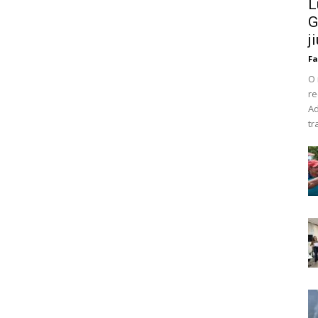
L
G
ji
Fa
O 
r
Ad
tr