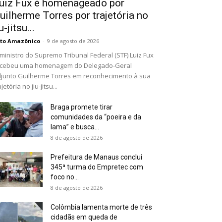
uiz Fux é homenageado por
uilherme Torres por trajetória no
u-jitsu...
to Amazônico
-
9 de agosto de 2026
ministro do Supremo Tribunal Federal (STF) Luiz Fux
ecebeu uma homenagem do Delegado-Geral
junto Guilherme Torres em reconhecimento à sua
ajetória no jiu-jitsu...
Braga promete tirar
comunidades da “poeira e da
lama” e busca...
8 de agosto de 2026
Prefeitura de Manaus conclui
345ª turma do Empretec com
foco no...
8 de agosto de 2026
Colômbia lamenta morte de três
cidadãs em queda de