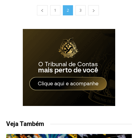
1
2
3
Veja Também