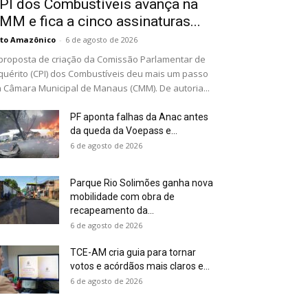
PI dos Combustíveis avança na
MM e fica a cinco assinaturas...
to Amazônico
-
6 de agosto de 2026
proposta de criação da Comissão Parlamentar de
quérito (CPI) dos Combustíveis deu mais um passo
 Câmara Municipal de Manaus (CMM). De autoria...
PF aponta falhas da Anac antes
da queda da Voepass e...
6 de agosto de 2026
Parque Rio Solimões ganha nova
mobilidade com obra de
recapeamento da...
6 de agosto de 2026
TCE-AM cria guia para tornar
votos e acórdãos mais claros e...
6 de agosto de 2026