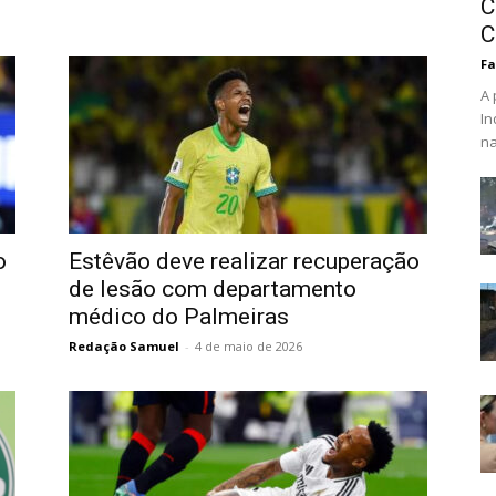
C
C
Fa
A 
In
na
o
Estêvão deve realizar recuperação
de lesão com departamento
médico do Palmeiras
Redação Samuel
-
4 de maio de 2026