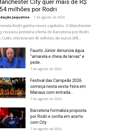
anchester City quer mais de R$
54 milhões por Rodri
dação Jaqueline
-
7 de agosto de 2026
novela Rodri ganha novos capítulos. O Manchester
ty recusou primeira oferta do Barcelona por Rodri.
 Culés ofereceram 45 milhões de euros (R$...
Fausto Júnior denuncia água
“amarela e cheia de larvas” e
pede...
7 de agosto de 2026
Festival das Campeãs 2026
começa nesta sexta-feira em
Manaus com entrada...
7 de agosto de 2026
Barcelona formaliza proposta
por Rodri e confia em acerto
com City
7 de agosto de 2026