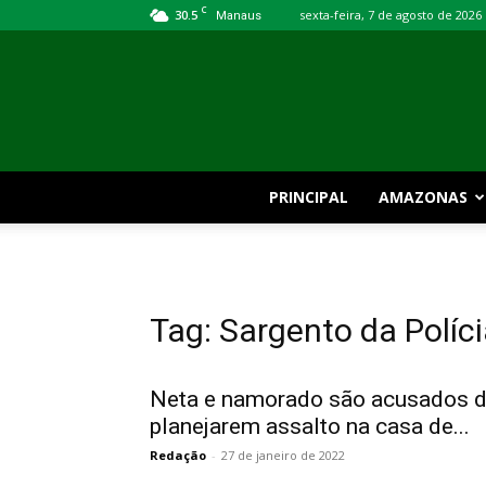
C
30.5
sexta-feira, 7 de agosto de 2026
Manaus
PRINCIPAL
AMAZONAS
Tag: Sargento da Políci
Neta e namorado são acusados 
planejarem assalto na casa de...
Redação
-
27 de janeiro de 2022