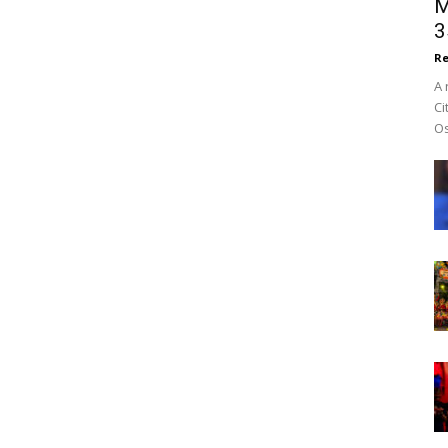
M
3
Re
A 
Ci
Os