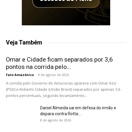
Veja Também
Omar e Cidade ficam separados por 3,6
pontos na corrida pelo...
Fato Amazônico
-
8 de agosto de 2026
A corrida pelo Governo do Amazonas aparece com Omar Aziz
(PSD) e Roberto Cidade (União Brasil) separados por apenas 3,6
pontos percentuais, segundo levantamento...
Daniel Almeida sai em defesa do irmão e
dispara contra Rotta:...
8 de agosto de 2026