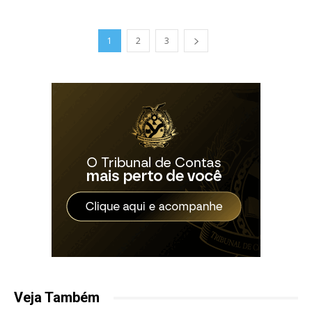
1
2
3
Veja Também