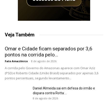
Veja Também
Omar e Cidade ficam separados por 3,6
pontos na corrida pelo...
Fato Amazônico
-
8 de agosto de 2026
A corrida pelo Governo do Amazonas aparece com Omar Aziz
(PSD) e Roberto Cidade (União Brasil) separados por apenas 3,6
pontos percentuais, segundo levantamento...
Daniel Almeida sai em defesa do irmão e
dispara contra Rotta:...
8 de agosto de 2026