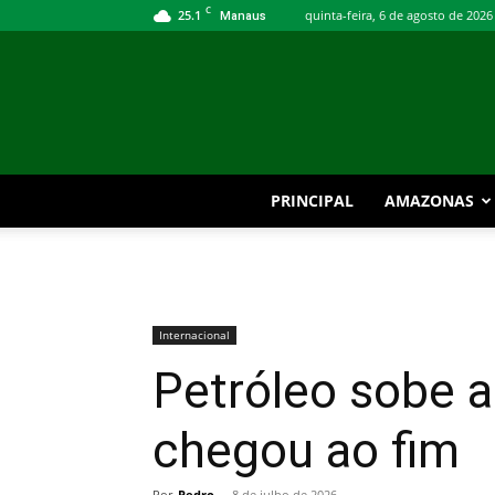
C
25.1
quinta-feira, 6 de agosto de 2026
Manaus
PRINCIPAL
AMAZONAS
Internacional
Petróleo sobe 
chegou ao fim
Por
Pedro
-
8 de julho de 2026