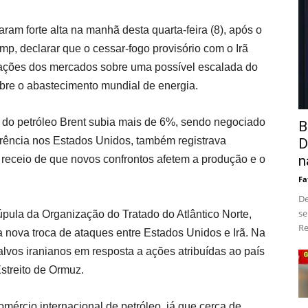
aram forte alta na manhã desta quarta-feira (8), após o
p, declarar que o cessar-fogo provisório com o Irã
pações dos mercados sobre uma possível escalada do
obre o abastecimento mundial de energia.
l do petróleo Brent subia mais de 6%, sendo negociado
B
erência nos Estados Unidos, também registrava
D
n
 receio de que novos confrontos afetem a produção e o
Fa
De
se
pula da Organização do Tratado do Atlântico Norte,
Re
 nova troca de ataques entre Estados Unidos e Irã. Na
 alvos iranianos em resposta a ações atribuídas ao país
treito de Ormuz.
omércio internacional de petróleo, já que cerca de