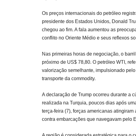
Os preços internacionais do petróleo registr
presidente dos Estados Unidos, Donald Trum
chegou ao fim. A fala aumentou as preocu
conflito no Oriente Médio e seus reflexos s
Nas primeiras horas de negociação, o barri
próximo de US$ 78,80. O petróleo WTI, ref
valorização semelhante, impulsionado pelo
transporte da commodity.
A declaração de Trump ocorreu durante a cú
realizada na Turquia, poucos dias após uma
terça-feira (7), forças americanas atingiram
contra embarcações que navegavam pelo Es
A região é considerada estratégica para o c