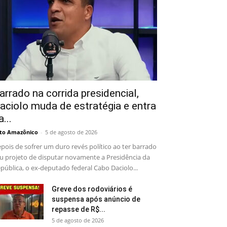
arrado na corrida presidencial,
aciolo muda de estratégia e entra
a...
to Amazônico
-
5 de agosto de 2026
pois de sofrer um duro revés político ao ter barrado
u projeto de disputar novamente a Presidência da
pública, o ex-deputado federal Cabo Daciolo...
Greve dos rodoviários é
suspensa após anúncio de
repasse de R$...
5 de agosto de 2026