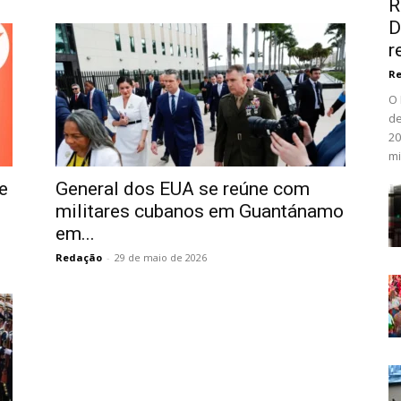
R
D
r
Re
O 
de
20
mi
e
General dos EUA se reúne com
militares cubanos em Guantánamo
em...
Redação
-
29 de maio de 2026