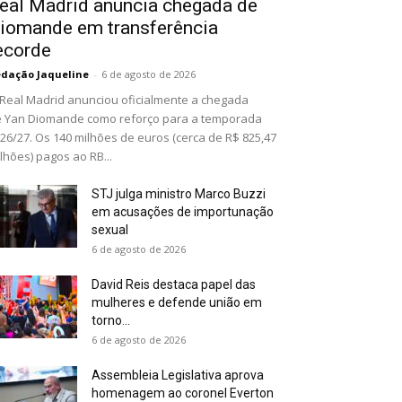
eal Madrid anuncia chegada de
iomande em transferência
ecorde
dação Jaqueline
-
6 de agosto de 2026
Real Madrid anunciou oficialmente a chegada
 Yan Diomande como reforço para a temporada
26/27. Os 140 milhões de euros (cerca de R$ 825,47
lhões) pagos ao RB...
STJ julga ministro Marco Buzzi
em acusações de importunação
sexual
6 de agosto de 2026
David Reis destaca papel das
mulheres e defende união em
torno...
6 de agosto de 2026
Assembleia Legislativa aprova
homenagem ao coronel Everton