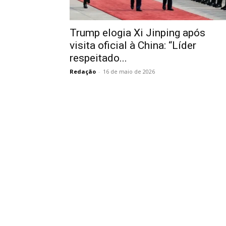
Trump elogia Xi Jinping após
visita oficial à China: “Líder
respeitado...
Redação
-
16 de maio de 2026