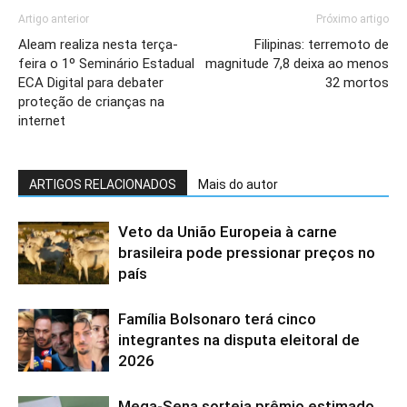
Artigo anterior
Próximo artigo
Aleam realiza nesta terça-
Filipinas: terremoto de
feira o 1º Seminário Estadual
magnitude 7,8 deixa ao menos
ECA Digital para debater
32 mortos
proteção de crianças na
internet
ARTIGOS RELACIONADOS
Mais do autor
Veto da União Europeia à carne
brasileira pode pressionar preços no
país
Família Bolsonaro terá cinco
integrantes na disputa eleitoral de
2026
Mega-Sena sorteia prêmio estimado