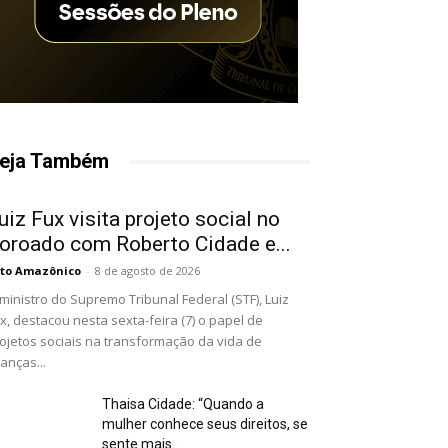
eja Também
uiz Fux visita projeto social no
oroado com Roberto Cidade e...
to Amazônico
-
8 de agosto de 2026
ministro do Supremo Tribunal Federal (STF), Luiz
x, destacou nesta sexta-feira (7) o papel de
ojetos sociais na transformação da vida de
ianças...
Thaisa Cidade: “Quando a
mulher conhece seus direitos, se
sente mais...