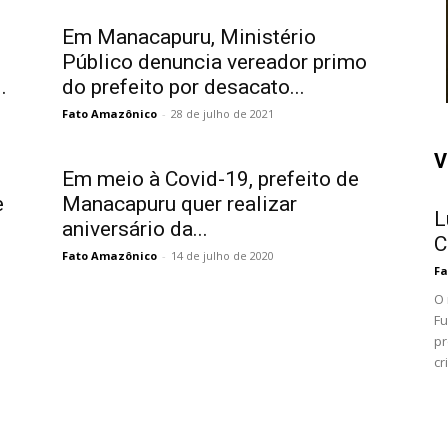
Em Manacapuru, Ministério
Público denuncia vereador primo
.
do prefeito por desacato...
Fato Amazônico
-
28 de julho de 2021
V
Em meio à Covid-19, prefeito de
e
Manacapuru quer realizar
L
aniversário da...
C
Fato Amazônico
-
14 de julho de 2020
Fa
O 
Fu
pr
cr