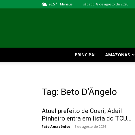
C
26.5
sábado, 8 de agosto de 2026
Manaus
PRINCIPAL
AMAZONAS
Tag: Beto D’Ângelo
Atual prefeito de Coari, Adail
Pinheiro entra em lista do TCU...
Fato Amazônico
-
6 de agosto de 2026