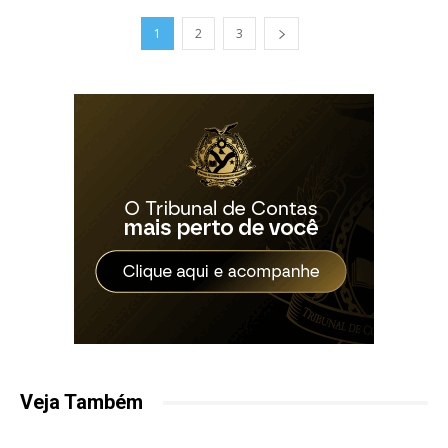
1
2
3
Veja Também